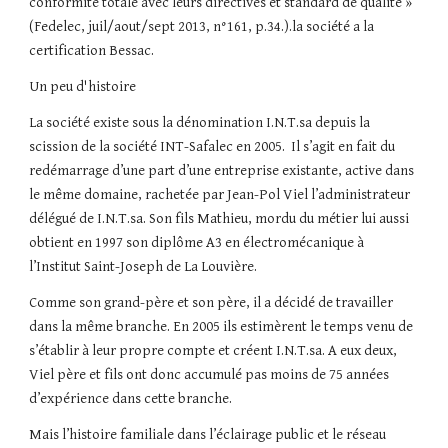
conformité totale avec leurs directives et standard de qualité » 
(Fedelec, juil/aout/sept 2013, n°161, p.34.).la société a la 
certification Bessac.
Un peu d'histoire
La société existe sous la dénomination I.N.T.sa depuis la 
scission de la société INT-Safalec en 2005.  Il s’agit en fait du 
redémarrage d’une part d’une entreprise existante, active dans 
le même domaine, rachetée par Jean-Pol Viel l’administrateur 
délégué de I.N.T.sa. Son fils Mathieu, mordu du métier lui aussi 
obtient en 1997 son diplôme A3 en électromécanique à 
l’Institut Saint-Joseph de La Louvière.
Comme son grand-père et son père, il a décidé de travailler 
dans la même branche. En 2005 ils estimèrent le temps venu de 
s’établir à leur propre compte et créent I.N.T.sa. A eux deux, 
Viel père et fils ont donc accumulé pas moins de 75 années 
d’expérience dans cette branche.
Mais l’histoire familiale dans l’éclairage public et le réseau 